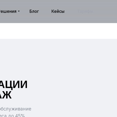
Решения
Блог
Кейсы
Тарифы
АЦИИ
АЖ
обслуживание
еса до 45%