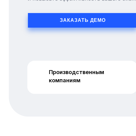
ЗАКАЗАТЬ ДЕМО
Дистрибьюторам
Производственным
Производственным
и оптовым продавцам
компаниям
компаниям